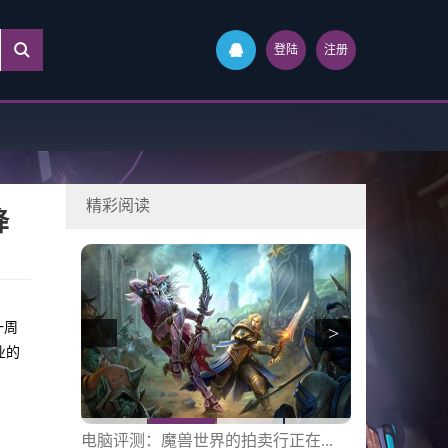
登陆
注册
精彩阅读
降
一周
>
业的
可以...
电脑评测：魔兽世界的拍卖行正在...
小白评论：毁