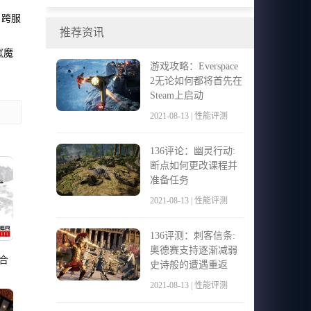
在英国和德国发行
。跨服
推荐资讯
《魔
游戏攻略：Everspace
2无论如何都将首先在
Steam上启动
2021-08-13 | 性能评测
136评论：幽灵行动:
断点如何更改课程并
准备任务
2021-08-13 | 性能评测
136评测：刺客信条:
奥德赛支持逐渐减弱
合
史诗般的遭遇重返
2021-08-13 | 性能评测