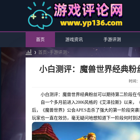
首页
游戏资讯
手游评测
首页>
手游评测
>
小白测评：魔兽世界经典粉
›
时间：20
小白测评：魔兽世界经典粉丝可以期待第二阶段在
自一个多月前进入2006风格的《艾泽拉斯》以来
后，《魔兽世界》公会APES击杀了强大的第一阶段突袭首领
玩家也一直在效仿，毫无疑问地想知道下一阶段何时到达。