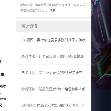
期待第二阶段在
电脑评测：魔兽世界的拍卖行正在大修不再烦人的
小白评论：毁灭战
单堆魔兽世界8 3更...
详情
如今天的《毁灭战士
精选资讯
136测评：英特尔在竞争激烈时处于最佳状
态
游戏体验：神奇宝贝剑与盾的现场直播展
的
示了新的Galarian神奇宝贝
电脑评测：IO Interactive和华纳兄弟正在
分层，
新宇宙中合作开发大型游戏
游戏中
游戏评论：最后生还者2每个角色和敌人都
”。
有真实的心跳
zak
又一
136测评：PC版宣布推出辐射遗产系列 仅