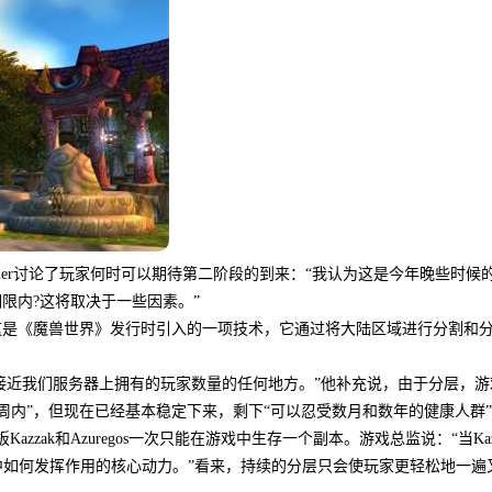
小白测评：魔兽世界经典粉丝可以
今年晚些时候下降自...
详情
PC Gamer讨论了玩家何时可以期待第二阶段的到来：“我认为这是今年晚些时候
限内?这将取决于一些因素。”
这是《魔兽世界》发行时引入的一项技术，它通过将大陆区域进行分割和
无法容纳接近我们服务器上拥有的玩家数量的任何地方。”他补充说，由于分层，
周内”，但现在已经基本稳定下来，剩下“可以忍受数月和数年的健康人群
zak和Azuregos一次只能在游戏中生存一个副本。游戏总监说：“当Kaz
界中如何发挥作用的核心动力。”看来，持续的分层只会使玩家更轻松地一遍