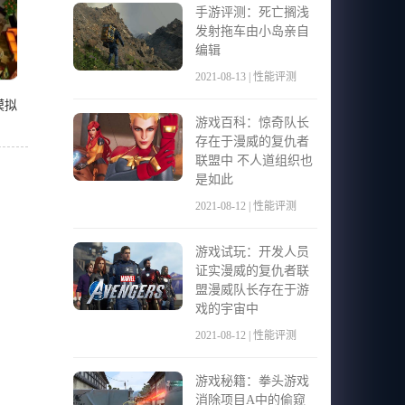
手游评测：死亡搁浅
发射拖车由小岛亲自
编辑
2021-08-13 | 性能评测
模拟
游戏百科：惊奇队长
存在于漫威的复仇者
联盟中 不人道组织也
是如此
2021-08-12 | 性能评测
游戏试玩：开发人员
证实漫威的复仇者联
盟漫威队长存在于游
戏的宇宙中
2021-08-12 | 性能评测
游戏秘籍：拳头游戏
消除项目A中的偷窥