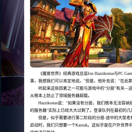
《魔兽世界》经典游戏总监Ion Hazzikostas与
事，我想我们可以肯定地说。”但是，他补充说：“在此期
听起来这些因素之一可能与游戏中的“分层”有关—
从根本上防止了领域服务器超载。
Hazzikostas说：“如果没有分层，我们根本
的服务器“实际上已经大大过剩了。登录队列在最初的几
但是，似乎需要进行第二阶段的分层-途中的大型老板Kaz
启动时，我们只想要一个Kazzak。这似乎是在户外世