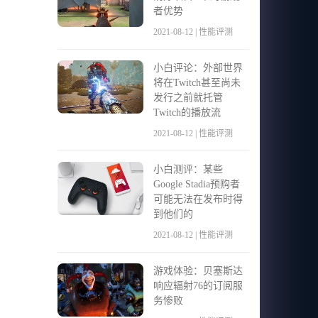
者优势
2021-08-12 | 性能评测
小白评论：外部世界
将在Twitch甚至尚未
发行之前就托管
Twitch的播放流
2021-08-12 | 性能评测
小白测评：某些
Google Stadia预购者
可能无法在发布时得
到他们的
2021-08-12 | 性能评测
游戏体验：贝塞斯达
响应辐射76的订阅服
务惨败