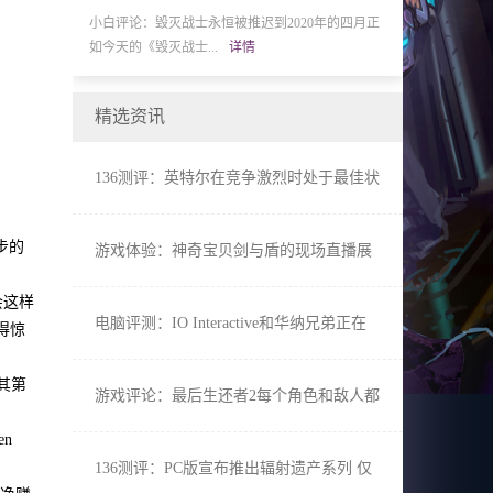
大修不再烦人的
小白评论：毁灭战士永恒被推迟到2020年的四月正
136评论：狙击
如今天的《毁灭战士...
详情
狙击手幽灵战士系列
精选资讯
136测评：英特尔在竞争激烈时处于最佳状
态
步的
游戏体验：神奇宝贝剑与盾的现场直播展
示了新的Galarian神奇宝贝
会这样
电脑评测：IO Interactive和华纳兄弟正在
得惊
新宇宙中合作开发大型游戏
出其第
游戏评论：最后生还者2每个角色和敌人都
有真实的心跳
n
136测评：PC版宣布推出辐射遗产系列 仅