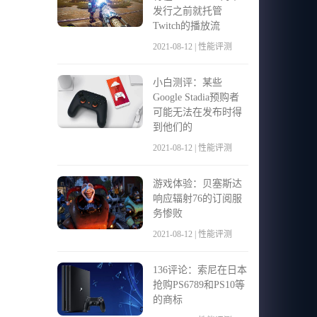
发行之前就托管
Twitch的播放流
2021-08-12 | 性能评测
小白测评：某些
Google Stadia预购者
可能无法在发布时得
到他们的
2021-08-12 | 性能评测
游戏体验：贝塞斯达
响应辐射76的订阅服
务惨败
2021-08-12 | 性能评测
136评论：索尼在日本
抢购PS6789和PS10等
的商标