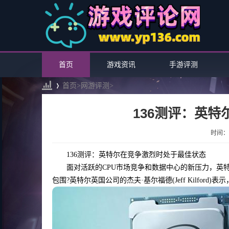
首页
游戏资讯
手游评测
首页>
网游评测
>
136测评：英
›
时间：20
136测评：英特尔在竞争激烈时处于最佳状态
面对活跃的CPU市场竞争和数据中心的新压力，英
包围?英特尔英国公司的杰夫·基尔福德(Jeff Kilfor