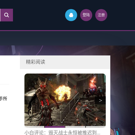
登陆
注册
精彩阅读
手所
>
正在...
小白评论：毁灭战士永恒被推迟到...
136评论：狙