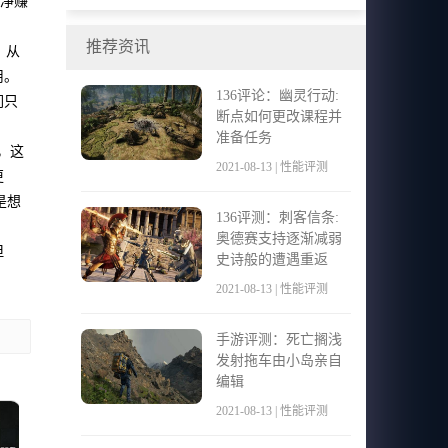
户净赚
在英国和德国发行
推荐资讯
。从
用。
136评论：幽灵行动:
们只
断点如何更改课程并
准备任务
，这
2021-08-13 | 性能评测
更
是想
136评测：刺客信条:
奥德赛支持逐渐减弱
但
史诗般的遭遇重返
2021-08-13 | 性能评测
手游评测：死亡搁浅
发射拖车由小岛亲自
编辑
2021-08-13 | 性能评测