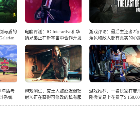
剑与盾的
电脑评测：IO Interactive和华
游戏评论：最后生还者2每
arian
纳兄弟正在新宇宙中合作开发
角色和敌人都有真实的心
大型游戏
剑与盾考
游戏测试：废土人被延迟但辐
游戏推荐：一名玩家在变
斗系统
射76正在获得可修改的私有服
刚微交易上花费了$ 150,00
务器