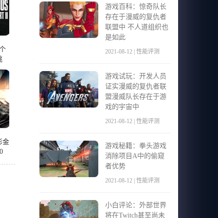
游戏百科：惊奇队长
存在于漫威的复仇者
联盟中 不人道组织也
是如此
个
2021-08-12 | 性能评测
跳
游戏试玩：开发人员
证实漫威的复仇者联
盟漫威队长存在于游
戏的宇宙中
2021-08-12 | 性能评测
形金
游戏秘籍：拳头游戏
0
消除项目A中的偷窥
者优势
2021-08-12 | 性能评测
小白评论：外部世界
将在Twitch甚至尚未