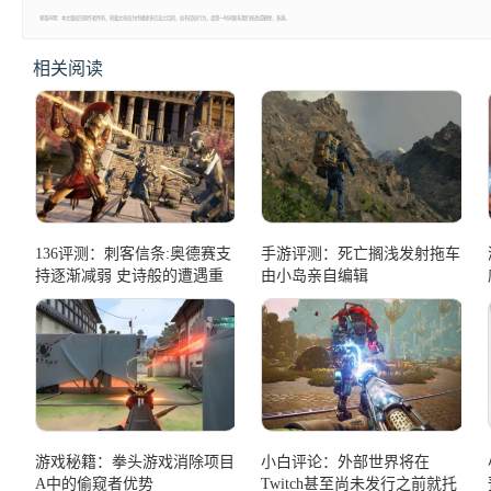
郑重声明：本文版权归原作者所有，转载文章仅为传播更多信息之目的，如有侵权行为，请第一时间联系我们修改或删除，多谢。
相关阅读
136评测：刺客信条:奥德赛支
手游评测：死亡搁浅发射拖车
持逐渐减弱 史诗般的遭遇重
由小岛亲自编辑
返
游戏秘籍：拳头游戏消除项目
小白评论：外部世界将在
A中的偷窥者优势
Twitch甚至尚未发行之前就托