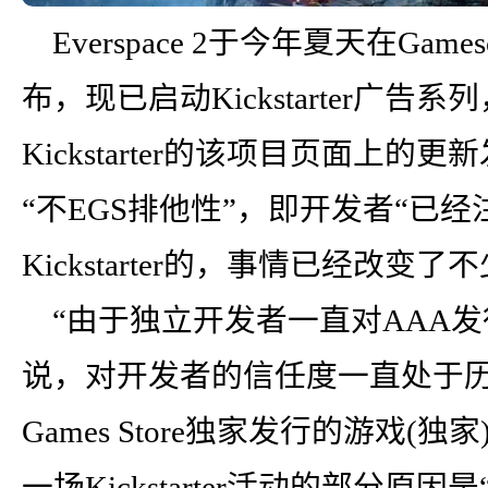
Everspace 2于今年夏天在Gamesc
布，现已启动Kickstarter广告系
Kickstarter的该项目页面上
“不EGS排他性”，即开发者“已
Kickstarter的，事情已经改变了
“由于独立开发者一直对AAA
说，对开发者的信任度一直处于历
Games Store独家发行的游戏
一场Kickstarter活动的部分原