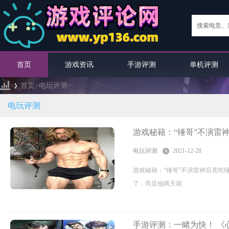
首页
游戏资讯
手游评测
单机评测
首页>
电玩评测
>
电玩评测
›
游戏秘籍：“锤哥”不演雷
电玩评测
2021-12-28
游戏秘籍：“锤哥”不演雷神后竟吃
了，而且他两天就
手游评测：一睹为快！ 《