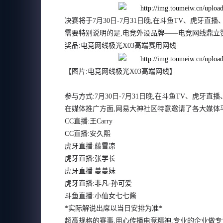
决赛将于7月30日-7月31日晚,在斗鱼TV、虎牙
需要特别说明的是,电竞外设品牌——电竞网线
鼎立
奖品:电竞网线极光X03高端赛用网线
【图片:电竞网线极光X03高端网线】
参与方式:7月30日-7月31日晚,在斗鱼TV、虎牙
在媒体推广方面,网易大神社区特意邀请了各大媒体平
CC直播:王Carry
CC直播:安久熙
虎牙直播:藤雪凉
虎牙直播:张学长
虎牙直播:蔓蔓妹
虎牙直播:非凡-孙可爱
斗鱼直播:小仙女七七酱
*实际解说出席以当日安排为准*
超高规格的赛事,用心传播电竞精神,专业的企业做专