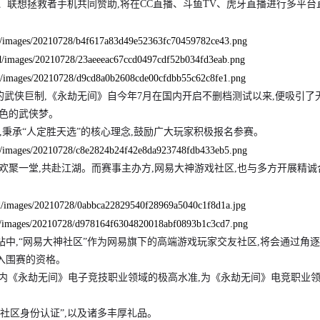
、联想拯救者手机共同赞助,将在CC直播、斗鱼TV、虎牙直播进行多平台
136测评：全面战争三国在其最新预告片中展示了可
游戏百科：首席执行官表示迪士尼
的东卓“全面战争...
详情
良好的关系迪士尼于2...
详情
评的武侠巨制,《永劫无间》自今年7月在国内开启不删档测试以来,便吸引了
褪色的武侠梦。
金,秉承“人定胜天选”的核心理念,鼓励广大玩家积极报名参赛。
欢聚一堂,共赴江湖。而赛事主办方,网易大神游戏社区,也与多方开展精诚
站中,“网易大神社区”作为网易旗下的高端游戏玩家交友社区,将会通过角
入围赛的资格。
国内《永劫无间》电子竞技职业领域的极高水准,为《永劫无间》电竞职业
社区身份认证”,以及诸多丰厚礼品。