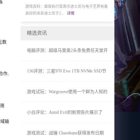
直
与电子艺界有着
游戏试玩：戴尔Rakuten商店的所有商品今天均可享
电脑评测：电锯狼
受10％折扣您是想升...
详情
如您所见，Trans-Sib
精选资讯
无数
电脑评测：超级马里奥2头条免费任天堂开
关2月在线NES游戏
136评测：三星970 Evo 1TB NVMe SSD节
合作,
省超过50美元
游戏试玩：Wargroove使用一个鲜为人知的
Steam功能 效果很好
逐筛
小白评论：Amid Evil的新预告片展示了
The Arcane Expanse的双重恐怖
领域输
游戏测试：战锤 Chaosbane获得发布日期