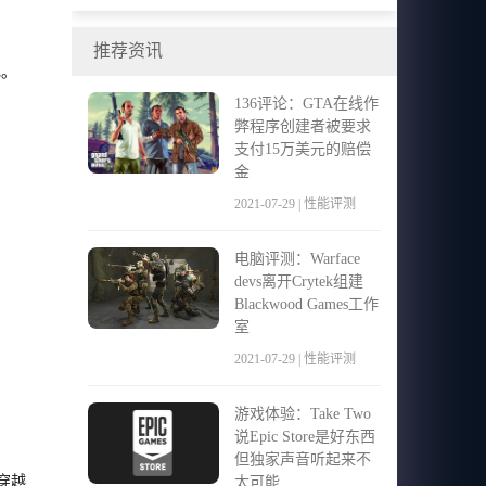
预购奖金详细
推荐资讯
礼。
136评论：GTA在线作
弊程序创建者被要求
支付15万美元的赔偿
金
2021-07-29 | 性能评测
电脑评测：Warface
devs离开Crytek组建
Blackwood Games工作
室
2021-07-29 | 性能评测
游戏体验：Take Two
说Epic Store是好东西
但独家声音听起来不
穿越
太可能