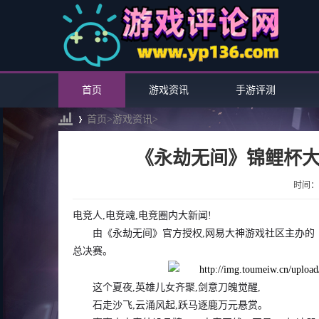
首页
游戏资讯
手游评测
首页>
游戏资讯
>
《永劫无间》锦鲤杯
›
时间：20
电竞人,电竞魂,电竞圈内大新闻!
由《永劫无间》官方授权,网易大神游戏社区主办的《永
总决赛。
这个夏夜,英雄儿女齐聚,剑意刀魄觉醒,
石走沙飞,云涌风起,跃马逐鹿万元悬赏。