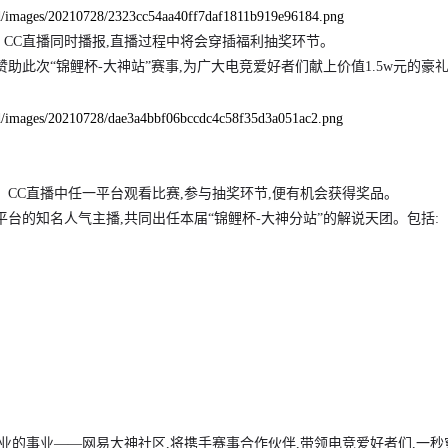
直播、CC直播同时播报,直播过程中将会穿插福利抽奖环节。
赞助此次“锦鲤杯-大神站”赛事,为广大电竞爱好者们献上价值1.5w元的豪
直播、CC直播中任一平台观看比赛,参与抽奖环节,便有机会获得奖品。
台的知名人气主播,共同出任本届“锦鲤杯-大神分站”的解说天团。包括:
业的事业——网易大神社区,将携手赛事合作伙伴,带领电竞爱好者们,一秒