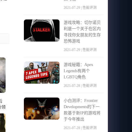
2021-07-29 | 性能评测
游戏攻略：切尔诺贝
利是一个关于在区内
寻找你女朋友的生存
恐怖游戏
2021-07-29 | 性能评测
游戏秘籍：Apex
Legends有两个
LGBTQ角色
2021-07-28 | 性能评测
小白测评：Frontier
后
Developments的下一
新领
款基于新IP的游戏将
于今年推出
2021-07-28 | 性能评测