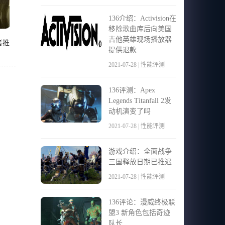
136介绍：Activision在
移除歌曲库后向美国
吉他英雄现场播放器
者推
提供退款
2021-07-28 | 性能评测
136评测：Apex
Legends Titanfall 2发
动机演变了吗
2021-07-28 | 性能评测
游戏介绍：全面战争
三国释放日期已推迟
2021-07-28 | 性能评测
136评论：漫威终极联
盟3 新角色包括奇迹
队长