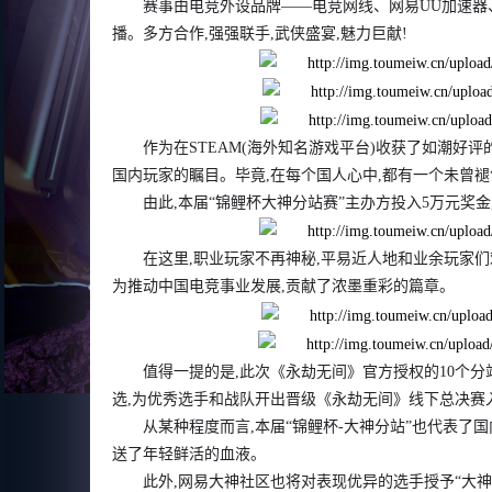
赛事由电竞外设品牌——电竞网线
、
网易UU加速器
播。多方合作,强强联手,武侠盛宴,魅力巨献!
玩
作为在STEAM(海外知名游戏平台)收获了如潮好
国内玩家的瞩目。毕竟,在每个国人心中,都有一个未曾
由此,本届“锦鲤杯大神分站赛”主办方投入5万元奖
在这里,职业玩家不再神秘,平易近人地和业余玩家们
为推动中国电竞事业发展,贡献了浓墨重彩的篇章。
值得一提的是,此次《永劫无间》官方授权的10个分
选,为优秀选手和战队开出晋级《永劫无间》线下总决赛
从某种程度而言,本届“锦鲤杯-大神分站”也代表了
送了年轻鲜活的血液。
此外,网易大神社区也将对表现优异的选手授予“大神