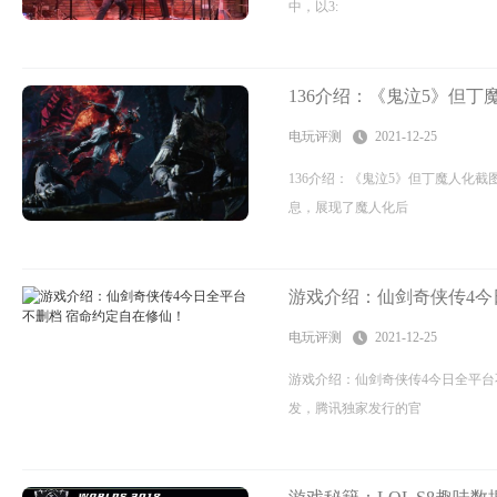
中，以3:
136介绍：《鬼泣5》但
电玩评测
2021-12-25
136介绍：《鬼泣5》但丁魔人化
息，展现了魔人化后
游戏介绍：仙剑奇侠传4今
电玩评测
2021-12-25
游戏介绍：仙剑奇侠传4今日全平
发，腾讯独家发行的官