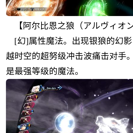
【阿尔比恩之狼（アルヴィオ
[幻]属性魔法。出现银狼的幻
越时空的超努级冲击波痛击对手
是最强等级的魔法。