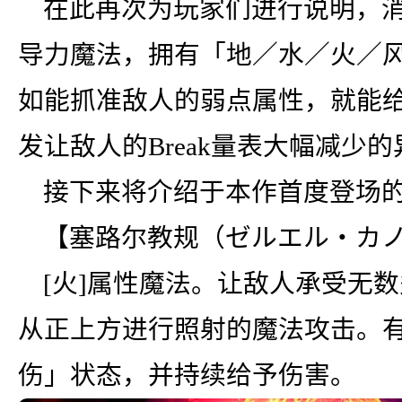
在此再次为玩家们进行说明，消
导力魔法，拥有「地／水／火／
如能抓准敌人的弱点属性，就能
发让敌人的Break量表大幅减少的
接下来将介绍于本作首度登场
【塞路尔教规（ゼルエル・カ
[火]属性魔法。让敌人承受无
从正上方进行照射的魔法攻击。有
伤」状态，并持续给予伤害。