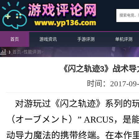
首页
游戏资讯
手游评测
单机评测
首页>
性能评测
>
《闪之轨迹3》战术导
›
时间：2017-09-
对游玩过《闪之轨迹》系列的玩
（オーブメント）” ARCUS，
动导力魔法的携带终端。在本作里则
《火焰纹章无