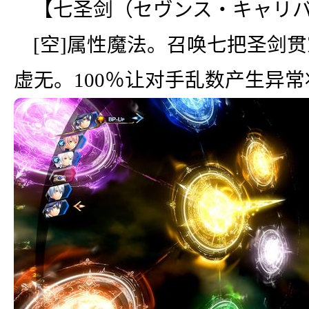
【七圣剑（セヴンス・キャリ
[空]属性魔法。召唤七把圣剑
虚无。100％让对手乱数产生异