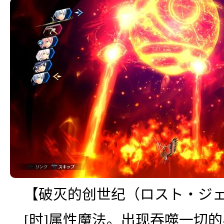
【破灭的创世纪（ロスト・ジ
[时]属性魔法。出现吞噬一切