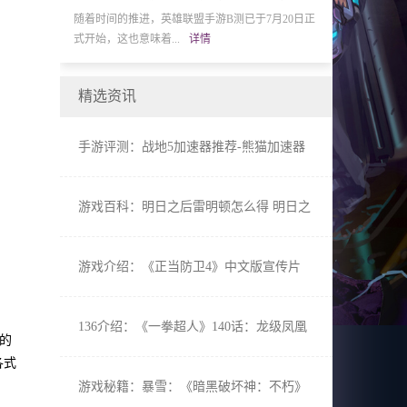
线后，国内电竞
随着时间的推进，英雄联盟手游B测已于7月20日正
BANDAI NAMCO
式开始，这也意味着...
详情
冬季发售的PlayStati
精选资讯
手游评测：战地5加速器推荐-熊猫加速器
低Ping不掉线玩家首选
游戏百科：明日之后雷明顿怎么得 明日之
后雷明顿值得入手吗
游戏介绍：《正当防卫4》中文版宣传片
PS4黄金版特典情报公开
136介绍：《一拳超人》140话：龙级凤凰
中的
男展实力 童帝大危机
各式
游戏秘籍：暴雪：《暗黑破坏神：不朽》