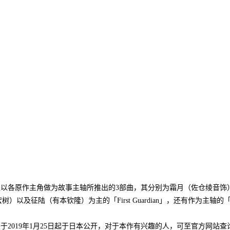
ystem》剧场版，是以各原作主角做为故事主轴所推出的3部曲，其分别为霜月（佐仓绫音
及征陆（有本钦隆）为主的「First Guardian」，还有作为主轴的
tem》目前预定将于2019年1月25日起于日本公开，对于本作有兴趣的人，可至官方网站