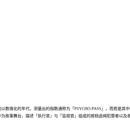
自去年十月英雄联盟手游在外服上
圈诸多新老俱乐部纷...
详情
数值化的年代，测量出的指数通称为「PSYCHO-PASS」，而若是其
作为故事舞台，描述「执行官」与「监视官」组成的搭档追缉犯罪者以及