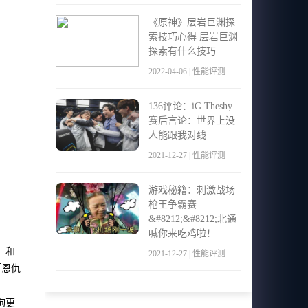
《原神》层岩巨渊探
索技巧心得 层岩巨渊
探索有什么技巧
2022-04-06 | 性能评测
136评论：iG.Theshy
赛后言论：世界上没
人能跟我对线
2021-12-27 | 性能评测
游戏秘籍：刺激战场
枪王争霸赛
&#8212;&#8212;北通
喊你来吃鸡啦！
饰）和
2021-12-27 | 性能评测
「恩仇
查询更