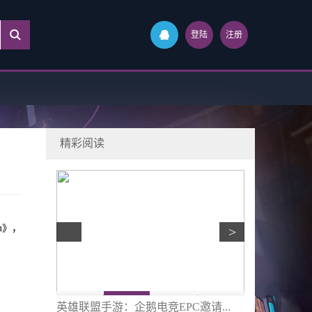
登陆
注册
精彩阅读
em》，
>
队AD...
英雄联盟手游：企鹅电竞EPC邀请...
《少女与战车 