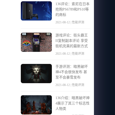
136评论：索尼在日本
抢购PS6789和PS10等
的商标
2021-08-12 | 性能评测
游戏评论：街头霸王
II复制副本评论 享受
街机完美的最新方式
2021-08-12 | 性能评测
手游评测：暗黑破坏
神4不会很快发布 甚
至不会暴雪发布
2021-08-12 | 性能评测
136介绍：暗黑破坏神
4展示了其三个标志性
人物类