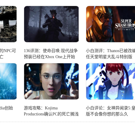
的NPC可
136评测：使命召唤:现代战争
小白测评：Thanos已被改
亡
预装已经在Xbox One上开始
任天堂明星大乱斗特别版
了
adia创始
游戏攻略：Kojima
小白评论：女神异闻录5:
Productions确认PC的死亡搁浅
版不会像你想的那么久