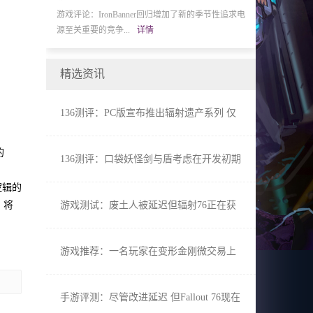
本地合作借助
游戏评论：IronBanner回归增加了新的季节性追求电
游戏秘籍：现在您
源至关重要的竞争...
详情
友集我在这里会很诚
精选资讯
136测评：PC版宣布推出辐射遗产系列 仅
在英国和德国发行
的
136测评：口袋妖怪剑与盾考虑在开发初期
撼动战斗系统
逻辑的
，将
游戏测试：废土人被延迟但辐射76正在获
得可修改的私有服务器
游戏推荐：一名玩家在变形金刚微交易上
花费了$ 150,000
手游评测：尽管改进延迟 但Fallout 76现在