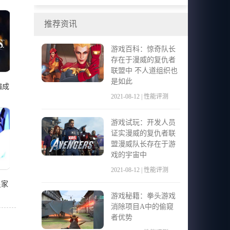
有高级每月订阅
推荐资讯
游戏百科：惊奇队长
存在于漫威的复仇者
联盟中 不人道组织也
是如此
编成
2021-08-12 | 性能评测
游戏试玩：开发人员
证实漫威的复仇者联
盟漫威队长存在于游
戏的宇宙中
2021-08-12 | 性能评测
皇家
游戏秘籍：拳头游戏
消除项目A中的偷窥
者优势