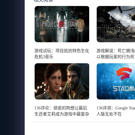
游戏试玩：项目抵抗特色生化
游戏解说：死亡搁浅
危机3音乐
以根据玩家的行为死
136评论：顽皮的狗想让最后
136评测：Google St
生还者艾莉成为游戏中最复杂
人版无处不在
的角色