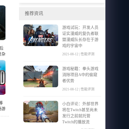
又回到了Steam
推荐资讯
游戏试玩：开发人员
证实漫威的复仇者联
盟漫威队长存在于游
戏的宇宙中
后
复杂
2021-08-12 | 性能评测
游戏秘籍：拳头游戏
消除项目A中的偷窥
者优势
2021-08-12 | 性能评测
等
小白评论：外部世界
场游
将在Twitch甚至尚未
发行之前就托管
Twitch的播放流