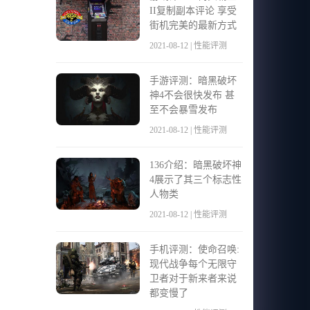
II复制副本评论 享受
街机完美的最新方式
2021-08-12 | 性能评测
手游评测：暗黑破坏
神4不会很快发布 甚
至不会暴雪发布
2021-08-12 | 性能评测
136介绍：暗黑破坏神
4展示了其三个标志性
人物类
2021-08-12 | 性能评测
手机评测：使命召唤:
现代战争每个无限守
卫者对于新来者来说
都变慢了