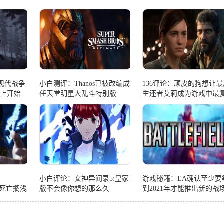
:现代战争
小白测评：Thanos已被改编成
136评论：顽皮的狗想让最
e上开始
任天堂明星大乱斗特别版
生还者艾莉成为游戏中最
的角色
小白评论：女神异闻录5:皇家
游戏秘籍：EA确认至少要
C的死亡搁浅
版不会像你想的那么久
到2021年才能推出新的战
戏