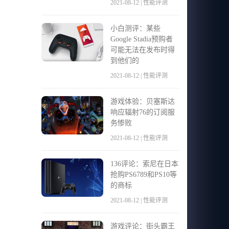
2021-08-12 | 性能评测
小白测评：某些
Google Stadia预购者
可能无法在发布时得
到他们的
2021-08-12 | 性能评测
游戏体验：贝塞斯达
响应辐射76的订阅服
务惨败
2021-08-12 | 性能评测
136评论：索尼在日本
抢购PS6789和PS10等
的商标
2021-08-12 | 性能评测
游戏评论：街头霸王