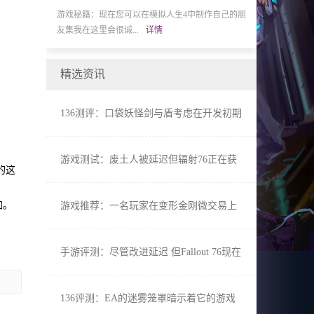
了新的季节性追求电
游戏秘籍：现在您可以在模拟人生4中制作自己的朋
小白评论：路易鬼屋3
友集我在这里会很诚...
详情
新视频中获得了扩展
精选资讯
136测评：口袋妖怪剑与盾考虑在开发初期
撼动战斗系统
游戏测试：废土人被延迟但辐射76正在获
的这
得可修改的私有服务器
加。
游戏推荐：一名玩家在变形金刚微交易上
花费了$ 150,000
手游评测：尽管改进延迟 但Fallout 76现在
有高级每月订阅
136评测：EA的迷雾笼罩暗示着它的游戏