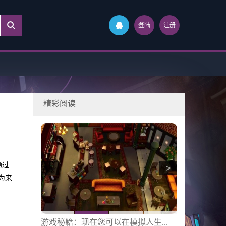
登陆
注册
精彩阅读
通过
>
为来
增...
游戏秘籍：现在您可以在模拟人生...
小白评论：路易鬼屋