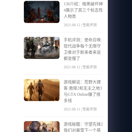
136介绍：暗黑破坏神
4展示了其三个标志性
人物类
2021-08-12 | 性能评测
手机评测：使命召唤:
现代战争每个无限守
卫者对于新来者来说
都变慢了
2021-08-12 | 性能评测
游戏解说：荒野大镖
客:救赎2和无主之地3
与GTA Online赚了很
多钱
2021-08-11 | 性能评测
游戏秘籍：守望先锋2
我们对暴雪下一个基