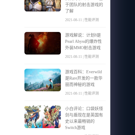
于团队的射击游戏的
了解
2021-08-11 | 性能评测
游戏解说：计划8是
Pearl Abyss的爆炸性
外装MMO射击游戏
2021-08-11 | 性能评测
游戏百科：Everwild
是Rare开发的一款华
丽而神秘的游戏
2021-08-11 | 性能评测
小白评论：口袋妖怪
剑与盾现在是英国有
史以来最畅销的
Switch游戏