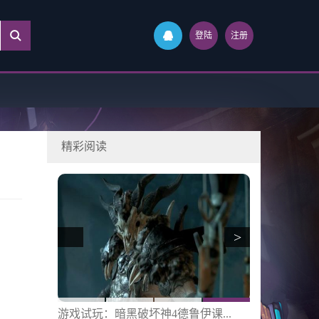
登陆
注册
精彩阅读
>
游戏介绍：贝塞斯达收购手机游戏...
手游评测：认