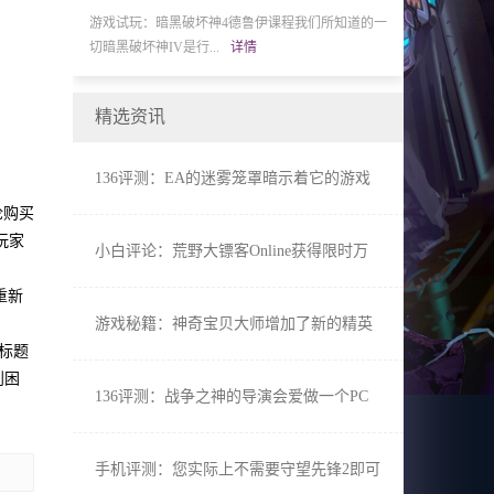
游戏介绍：贝塞斯达收购手机游戏工作室
手游评测：认识漫
AlphaDogGames贝塞斯达软件公...
详情
为泰国游戏展的一部
精选资讯
136评测：EA的迷雾笼罩暗示着它的游戏
又回到了Steam
论购买
为玩家
小白评论：荒野大镖客Online获得限时万
圣节摊牌模式
重新
游戏秘籍：神奇宝贝大师增加了新的精英
标题
四同步对
到困
136评测：战争之神的导演会爱做一个PC
端口
手机评测：您实际上不需要守望先锋2即可