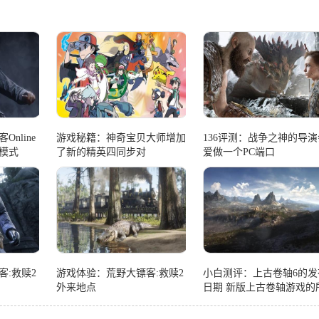
nline
游戏秘籍：神奇宝贝大师增加
136评测：战争之神的导演
模式
了新的精英四同步对
爱做一个PC端口
客:救赎2
游戏体验：荒野大镖客:救赎2
小白测评：上古卷轴6的发
外来地点
日期 新版上古卷轴游戏的​​
有最新消息