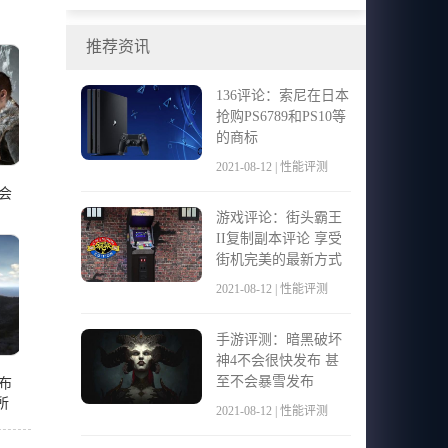
继续玩PvP
推荐资讯
136评论：索尼在日本
抢购PS6789和PS10等
的商标
2021-08-12 | 性能评测
会
游戏评论：街头霸王
II复制副本评论 享受
街机完美的最新方式
2021-08-12 | 性能评测
手游评测：暗黑破坏
神4不会很快发布 甚
至不会暴雪发布
布
所
2021-08-12 | 性能评测