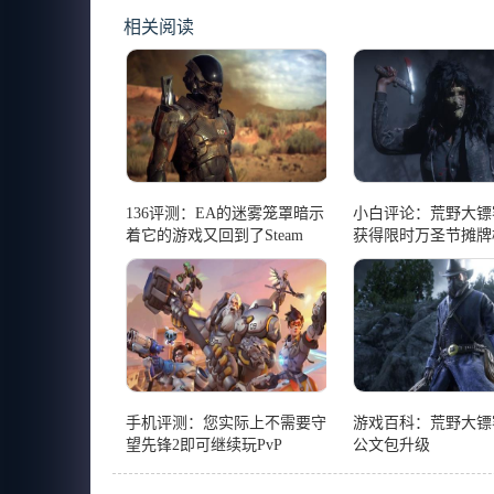
相关阅读
136评测：EA的迷雾笼罩暗示
小白评论：荒野大镖客O
着它的游戏又回到了Steam
获得限时万圣节摊牌
手机评测：您实际上不需要守
游戏百科：荒野大镖
望先锋2即可继续玩PvP
公文包升级