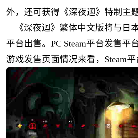
出自《火焰纹章if》的「神威（男）」、「樱」、
《地铁2033（Me
外，还可获得《深夜迴》特制主题
「爱丽洁」等角色参...
详情
Games今日宣布，旗
《深夜迴》繁体中文版将与日本版
平台出售。PC Steam平台发售
游戏发售页面情况来看，Steam