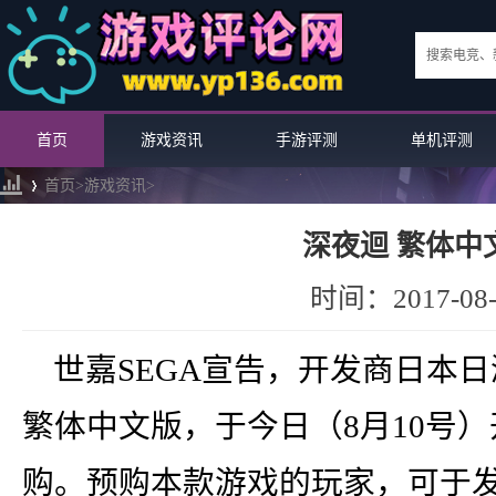
首页
游戏资讯
手游评测
单机评测
首页>
游戏资讯
>
深夜迴 繁体中
›
时间：2017-08-
世嘉SEGA宣告，开发商日本日
繁体中文版，于今日（8月10号）开始在P
购。预购本款游戏的玩家，可于
《火焰纹章无双》新角色人物情报...
VR新作《北