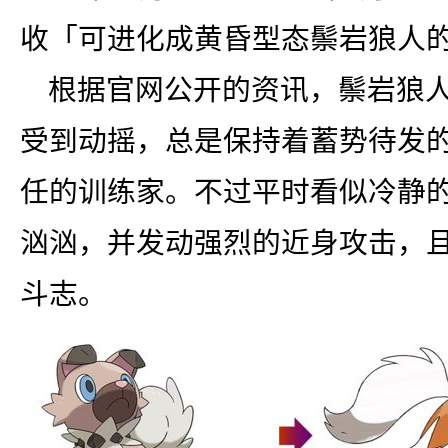
出自《火焰纹章i
收「可进化成黄昏型态鬃岩狼人
「爱丽洁」等角色参
根据官网公开的资讯，鬃岩狼
受到动摇，总是保持着蓄势待发
任的训练家。不过平时看似冷静
汹汹，并发动强烈的近身攻击，
斗志。