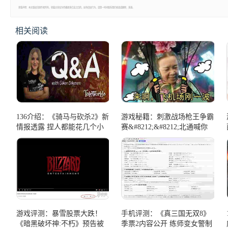
郑重声明：本文版权归原作者所有，转载文章仅为传播更多信息之目的，如有侵权行为，请第一时间联系我们修改或删除，多谢。
相关阅读
136介绍：《骑马与砍杀2》新
游戏秘籍：刺激战场枪王争霸
情报透露 捏人都能花几个小
赛&#8212;&#8212;北通喊你
时不亦乐乎
来吃鸡啦！
游戏评测：暴雪股票大跌！
手机评测：《真三国无双8》
《暗黑破坏神:不朽》预告被
季票2内容公开 练师变女警制