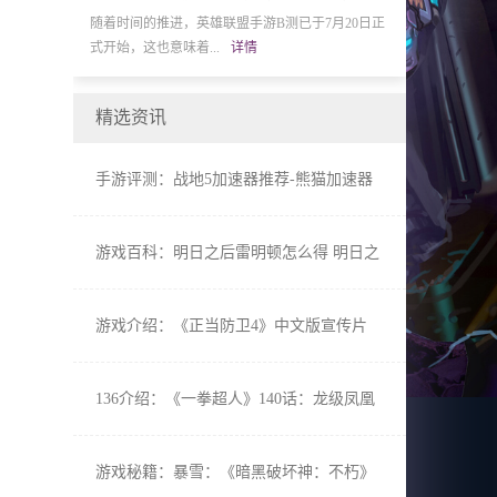
于7月20日正
BANDAI NAMCO Entertainment近日公布预定今年
对游玩过《闪之轨
冬季发售的PlayStati...
详情
“战术导力器（オー.
精选资讯
手游评测：战地5加速器推荐-熊猫加速器
低Ping不掉线玩家首选
游戏百科：明日之后雷明顿怎么得 明日之
后雷明顿值得入手吗
游戏介绍：《正当防卫4》中文版宣传片
PS4黄金版特典情报公开
136介绍：《一拳超人》140话：龙级凤凰
男展实力 童帝大危机
游戏秘籍：暴雪：《暗黑破坏神：不朽》