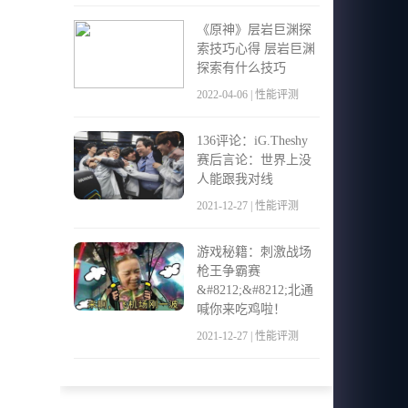
《原神》层岩巨渊探
索技巧心得 层岩巨渊
探索有什么技巧
2022-04-06 | 性能评测
136评论：iG.Theshy
赛后言论：世界上没
人能跟我对线
2021-12-27 | 性能评测
游戏秘籍：刺激战场
枪王争霸赛
&#8212;&#8212;北通
喊你来吃鸡啦！
2021-12-27 | 性能评测