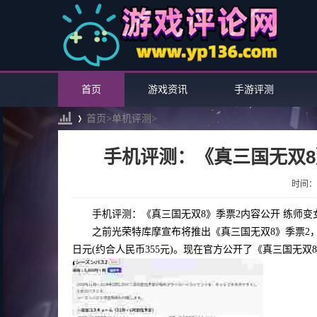
首页
游戏资讯
手游评测
首页>
单机评测
>
手机评测：《真三国无双8
›
时间：20
手机评测：《真三国无双8》季票2内容公开 练师变
之前光荣特库摩宣布将推出《真三国无双8》季票2，包含
日元(约合人民币355元)。现在官方公开了《真三国无