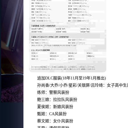
圈
追加DLC服装(18年11月至19年1月推出)
孙尚香/大乔/小乔/星彩/关银屏/吕玲绮：女子高中
练师：警察风装扮
鲍三娘：拉拉队风装扮
夏侯姬：新娘风装扮
甄姬：CA风装扮
蔡文姬：女仆风装扮