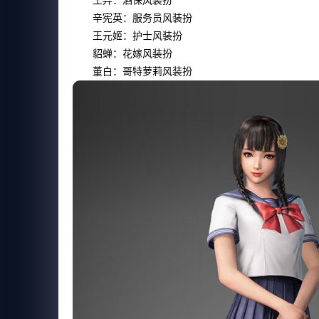
王异：酒保风装扮
辛宪英：服务员风装扮
王元姬：护士风装扮
貂蝉：花嫁风装扮
董白：哥特萝莉风装扮