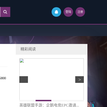
登陆
注册
精彩阅读
800
>
邀请...
《少女与战车 战车梦幻大会战》...
《闪之轨迹3》