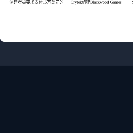
创建者被要求支付15万美元的
Crytek组建Blackwood Games
赔偿金
工作室