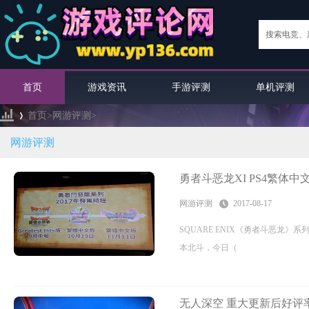
首页
游戏资讯
手游评测
单机评测
首页>
网游评测
>
网游评测
›
勇者斗恶龙XI PS4繁体中
网游评测
2017-08-17
SQUARE ENIX《勇者斗恶龙
本北斗，今日（
无人深空 重大更新后好评