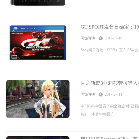
GT SPORT发售日确定：1
网游评测
2017-07-16
Sony娱乐香港（SIEH）宣布 PS4
闪之轨迹3亚莉莎劳拉等人
网游评测
2017-07-11
今日Falcom透露了闪之轨迹3中
特）：本作中将晋升