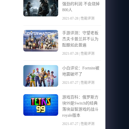
强劲的利润 不会烧掉
800人
2021-07-28 | 性能评测
手游评测：守望老板
杰夫卡普兰并不认为
酝酿如此普遍
2021-07-28 | 性能评测
小白评论：Fortnite被
地震破坏了
2021-07-27 | 性能评测
游戏百科：俄罗斯方
块99是Switch的经典
落块益智游戏的战斗
royale版本
2021-07-27 | 性能评测