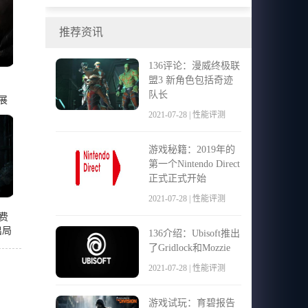
期积极的
推荐资讯
136评论：漫威终极联
盟3 新角色包括奇迹
队长
工展
2021-07-28 | 性能评测
游戏秘籍：2019年的
第一个Nintendo Direct
正式正式开始
2021-07-28 | 性能评测
费
周出局
136介绍：Ubisoft推出
了Gridlock和Mozzie
2021-07-28 | 性能评测
游戏试玩：育碧报告