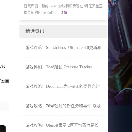
讼没有人可以拥有舞
游戏评测：新的Switch游戏和演示现在2月任天堂直
游戏评测：Fortni
播最新的NintendoDi...
详情
升阿方索·里贝罗...
精选资讯
游戏评论：Smash Bros. Ultimate 3.0更新和
小丑发布详细 新的Amiibo透露
入名
游戏评测：Toad船长 Treasure Tracker
Switch获得免费和付费DLC
开发商
游戏攻略：Deadmau5为Twitch的同性恋诽
谤和随后的崩溃道歉
游戏攻略：76号辐射的新任务和事件 以及
另一个增加到藏匿的大小
游戏攻略：Ubisoft表示 2区开沟蒸汽是长