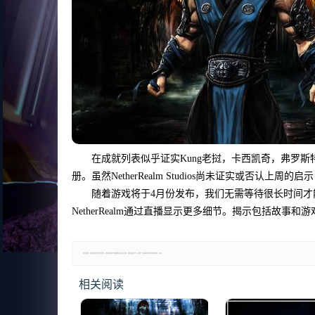
在成就列表似乎证实Kung老挝，卡西凯奇，弗罗斯特，
册。虽然NetherRealm Studios尚未证实或否认上周的启
随着游戏将于4月份发布，我们无需等待很长时间才能找到
NetherRealm通过直播显示更多细节。揭示包括故
郑重声明：本文版权归原作者所有，转载文章仅为传播更多信息之目的，如有侵权行为，请第一时间联系我们修改或删除，多谢。
相关阅读