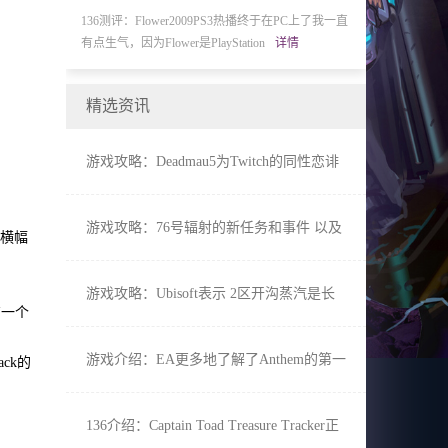
诉讼打击版权速度提
136测评：Flower2009PS3热播终于在PC上了我一直
136介绍：Planet
有点生气，因为Flower是PlayStation
详情
PlanetSideA
精选资讯
游戏攻略：Deadmau5为Twitch的同性恋诽
谤和随后的崩溃道歉
游戏攻略：76号辐射的新任务和事件 以及
者横幅
另一个增加到藏匿的大小
游戏攻略：Ubisoft表示 2区开沟蒸汽是长
有一个
期积极的
游戏介绍：EA更多地了解了Anthem的第一
ck的
次重大更新
136介绍：Captain Toad Treasure Tracker正