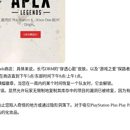
游戏评测：FortniteCarlton舞蹈
升阿方索·里贝罗...
详情
gends商店：具体来说，长弓DRM的“穿透心脏”皮肤，以及“游戏之爱”探路
在商店直到下午5点/东部时间下午8点/上午1点。
 Live”横幅徽章，当您在一周内的某个时间恢复一个队友时，它会解锁。
s中的错误。显然允许玩家无限制地复制其库存中的项目的漏洞已被修复，因为
怪的地方或通过隐形洞落下。对于吸引PlayStation Plus Play Pa
艺术品的化妆品。
。