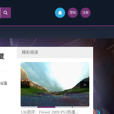
登陆
注册
精彩阅读
复
容以及
>
...
136测评：Flower 2009 PS3热播...
136介绍：Plane