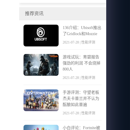
在获得免费合作 在Switch上支付DLC
推荐资讯
136介绍：Ubisoft推出
了Gridlock和Mozzie
2021-07-28 | 性能评测
游戏试玩：育碧报告
强劲的利润 不会烧掉
800人
2021-07-28 | 性能评测
手游评测：守望老板
杰夫卡普兰并不认为
酝酿如此普遍
2021-07-28 | 性能评测
小白评论：Fortnite被