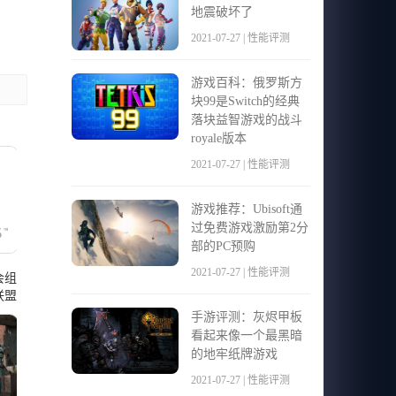
地震破坏了
。
2021-07-27 | 性能评测
游戏百科：俄罗斯方
块99是Switch的经典
落块益智游戏的战斗
royale版本
2021-07-27 | 性能评测
游戏推荐：Ubisoft通
过免费游戏激励第2分
部的PC预购
2021-07-27 | 性能评测
会组
联盟
手游评测：灰烬甲板
看起来像一个最黑暗
的地牢纸牌游戏
2021-07-27 | 性能评测