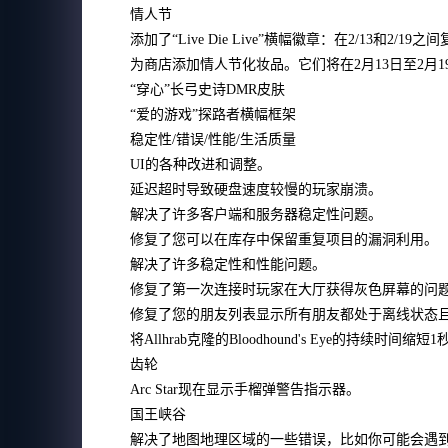
情人节
添加了“Live Die Live”横幅徽章：在2/13和2
为商店添加情人节化妆品。它们将在2月13日至2月
“穿心”长弓史诗DMR皮肤
“爱的游戏”探路者横幅框架
稳定性/错误/性能/生活质量
UI的各种改进和调整。
延迟超时导致硬盘速度较慢的玩家崩溃。
解决了许多客户端和服务器稳定性问题。
修复了您可以在库存中保留重复项目的漏洞利用。
解决了许多稳定性和性能问题。
修复了第一次连接时玩家在大厅获得灰色屏幕的问
修复了您的朋友列表显示所有朋友都处于离线状态
将Allhrab克隆的Bloodhound's Eye的持续时间缩短
齿轮
Arc Star现在显示手榴弹警告指示器。
国王峡谷
解决了地图地理区域的一些错误，比如你可能会遇