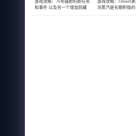
游戏攻略：76号辐射的新任务
游戏攻略：Ubisoft
和事件 以及另一个增加到藏
沟蒸汽是长期积极的
匿的大小