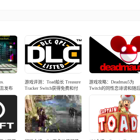
s.
游戏评测：Toad船长 Treasure
游戏攻略：Deadmau5为
和小丑发布
Tracker Switch获得免费和付
Twitch的同性恋诽谤和随
露
费DLC
崩溃道歉