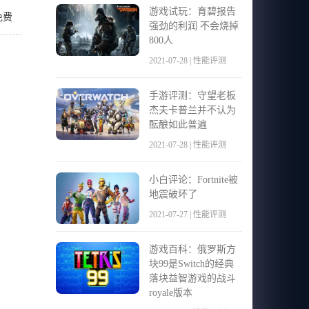
游戏试玩：育碧报告
得免费
强劲的利润 不会烧掉
800人
2021-07-28 | 性能评测
手游评测：守望老板
杰夫卡普兰并不认为
酝酿如此普遍
2021-07-28 | 性能评测
小白评论：Fortnite被
地震破坏了
2021-07-27 | 性能评测
游戏百科：俄罗斯方
块99是Switch的经典
落块益智游戏的战斗
royale版本