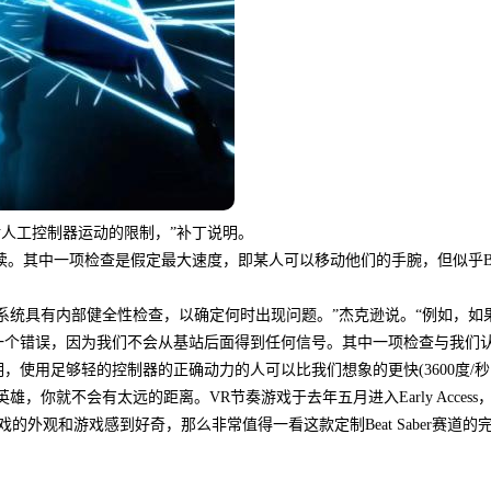
Anthem
136评测：NeillBlomkamp暗示参与
管NeillBlomkamp最...
详情
认为对人工控制器运动的限制，”补丁说明。
读。其中一项检查是假定最大速度，即某人可以移动他们的手腕，但似乎Be
。“跟踪系统具有内部健全性检查，以确定何时出现问题。”杰克逊说。“例如，如
一个错误，因为我们不会从基站后面得到任何信号。其中一项检查与我们
使用足够轻的控制器的正确动力的人可以比我们想象的更快(3600度/秒!
他英雄，你就不会有太远的距离。VR节奏游戏于去年五月进入Early Access
的外观和游戏感到好奇，那么非常值得一看这款定制Beat Saber赛道的