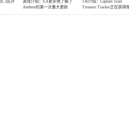
表示 2区开
游戏介绍：EA更多地了解了
136介绍：Captain Toad
Anthem的第一次重大更新
Treasure Tracker正在获
合作 在Switch上支付DLC