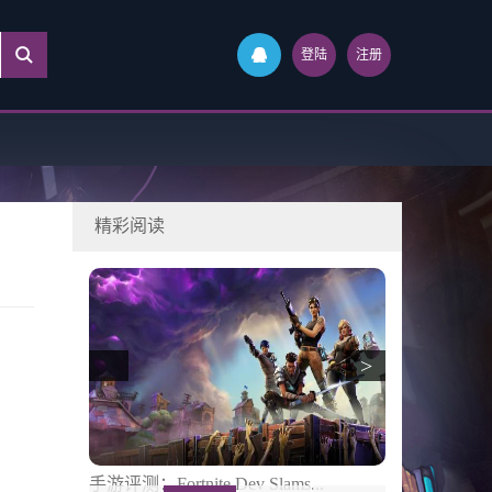
登陆
注册
精彩阅读
>
mp暗示参与
手游评测：Fortnite Dev Slams...
游戏评测：新的S