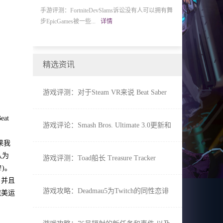
手游评测：FortniteDevSlams诉讼没有人可以拥有舞
游戏评测：新的Sw
步EpicGames被一些...
详情
播最新的NintendoDi
Anthem第9区的主
精选资讯
游戏评测：对于Steam VR来说 Beat Saber
的玩家太快了
at
游戏评论：Smash Bros. Ultimate 3.0更新和
小丑发布详细 新的Amiibo透露
果我
认为
游戏评测：Toad船长 Treasure Tracker
)。
Switch获得免费和付费DLC
，并且
游戏攻略：Deadmau5为Twitch的同性恋诽
完美运
谤和随后的崩溃道歉