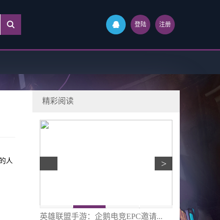
登陆
注册
精彩阅读
的人
>
队AD...
英雄联盟手游：企鹅电竞EPC邀请...
《少女与战车 