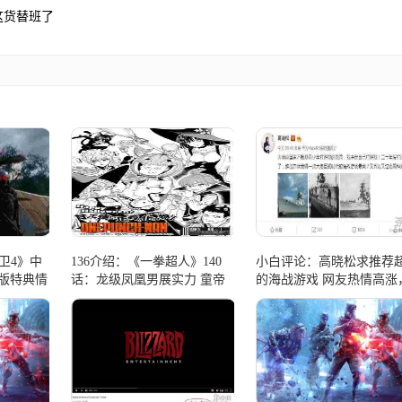
这货替班了
卫4》中
136介绍：《一拳超人》140
小白评论：高晓松求推荐
金版特典情
话：龙级凤凰男展实力 童帝
的海战游戏 网友热情高涨
大危机
疯狂安利