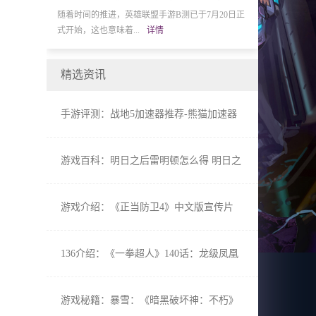
线后，国内电竞
随着时间的推进，英雄联盟手游B测已于7月20日正
BANDAI NAMCO
式开始，这也意味着...
详情
冬季发售的PlayStati
精选资讯
手游评测：战地5加速器推荐-熊猫加速器
低Ping不掉线玩家首选
游戏百科：明日之后雷明顿怎么得 明日之
后雷明顿值得入手吗
游戏介绍：《正当防卫4》中文版宣传片
PS4黄金版特典情报公开
136介绍：《一拳超人》140话：龙级凤凰
男展实力 童帝大危机
游戏秘籍：暴雪：《暗黑破坏神：不朽》