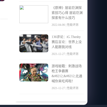
《原神》层岩巨渊探
和
索技巧心得 层岩巨渊
探索有什么技巧
2022-04-06 | 性能评测
136评论：iG.Theshy
赛后言论：世界上没
人能跟我对线
2021-12-27 | 性能评测
游戏秘籍：刺激战场
枪王争霸赛
&#8212;&#8212;北通
喊你来吃鸡啦！
2021-12-27 | 性能评测