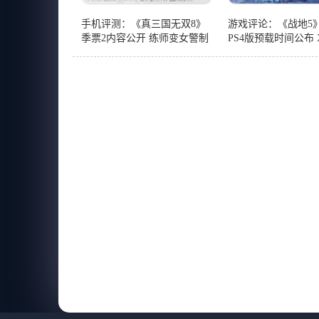
手机评测：《真三国无双8》
游戏评论：《战地5》
季票2内容公开 练师变女警制
PS4版预载时间公布 X
服诱惑
One版现已开启