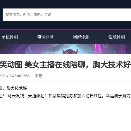
单机评测
电玩评测
网游评测
性能评测
笑动图 美女主播在线陪聊，胸大技术好
21-12-25 08:03:58
来源：
聊，胸大技术好
气吧！ 马云发钱—天道酬勤：抓紧集福抢券参加活动扫红包，幸运属于努力
！
英雄联盟手游顶尖薇恩：LD战