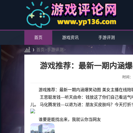
首页
游戏资讯
手游评测
首页>
手游评测
>
游戏推荐：最新一期内涵爆
›
时间：20
游戏推荐：最新一期内涵爆笑动图 美女主播在线陪
​ 王思聪发钱—听天由命：钱放这了你们自己看运
儿。 马化腾发钱—以退为进：朋友买皮肤吗？今天打折
谁要是能找出来，我就认你当网友