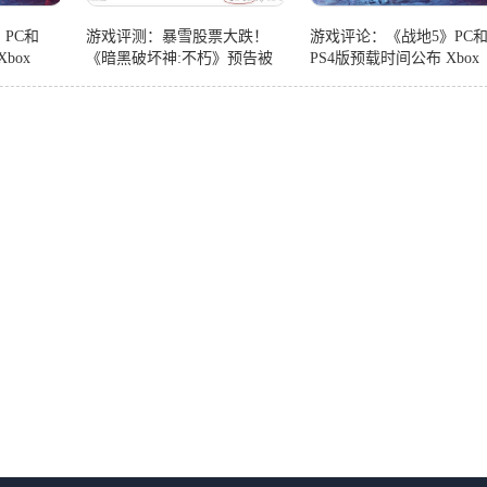
PC和
游戏评测：暴雪股票大跌！
游戏评论：《战地5》PC
box
《暗黑破坏神:不朽》预告被
PS4版预载时间公布 Xbox
踩42万次
One版现已开启