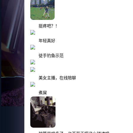
挺疼吧？！
年轻真好
徒手钓鱼示范
美女主播，在线陪聊
煮屎