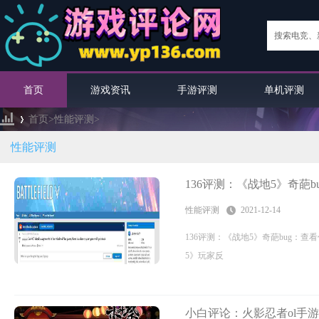
首页
游戏资讯
手游评测
单机评测
首页>
性能评测
>
性能评测
›
136评测：《战地5》奇葩
性能评测
2021-12-14
136评测：《战地5》奇葩bug：
5》玩家反
小白评论：火影忍者ol手