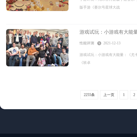
版手游《赛尔号星球大战
游戏试玩：小游戏有大能
性能评测
2021-12-13
游戏试玩：小游戏有大能量：《尤卡莱莉
《班卓
2255条
上一页
1
2