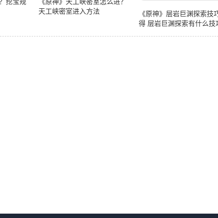
？挖宝规
《原神》天工峡密室怎么进？
天工峡密室进入方法
《原神》层岩巨渊探索技
得 层岩巨渊探索有什么技