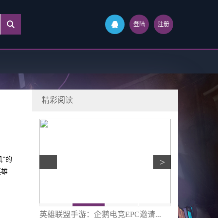
登陆
注册
精彩阅读
”的
>
英雄
队AD...
英雄联盟手游：企鹅电竞EPC邀请...
《少女与战车 