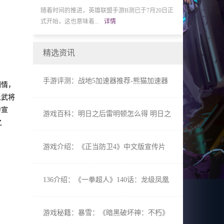
线后，国内电竞
随着时间的推进，英雄联盟手游B测已于7月20日正
BANDAI NAMCO
式开始，这也意味着...
详情
冬季发售的PlayStati
精选资讯
手游评测：战地5加速器推荐-熊猫加速器
剧情，
低Ping不掉线玩家首选
让武将
力宣
游戏百科：明日之后雷明顿怎么得 明日之
之
后雷明顿值得入手吗
游戏介绍：《正当防卫4》中文版宣传片
PS4黄金版特典情报公开
136介绍：《一拳超人》140话：龙级凤凰
男展实力 童帝大危机
游戏秘籍：暴雪：《暗黑破坏神：不朽》