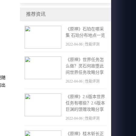
现场体验会来得更好！
推荐资讯
《原神》石珀在哪采
集 石珀分布地点一览
2022-04-06 | 性能评测
《原神》世界任务怎
么做？灵石何故堕此
间世界任务攻略分享
是随
2022-04-06 | 性能评测
的出
《原神》2.6版本世界
任务有哪些？2.6版本
巨渊的馈赠攻略分享
2022-04-06 | 性能评测
《原神》桂木斩长正