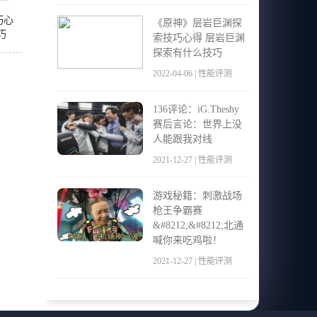
巧心
《原神》层岩巨渊探
巧
索技巧心得 层岩巨渊
探索有什么技巧
2022-04-06 | 性能评测
136评论：iG.Theshy
赛后言论：世界上没
人能跟我对线
2021-12-27 | 性能评测
游戏秘籍：刺激战场
枪王争霸赛
&#8212;&#8212;北通
喊你来吃鸡啦！
2021-12-27 | 性能评测