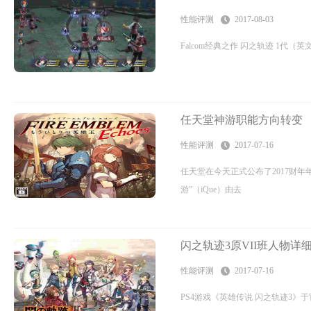
性能评测
2017-08-03
Falcom经典之作 闪之轨迹 1代（英文名：TheLe
任天堂神游职能方向转变
性能评测
2017-07-16
任天堂在今天正式公布了2017财
游”（iQue）由去
闪之轨迹3原VII班人物详
性能评测
2017-07-16
PS4游戏《英雄传说 闪之轨迹3》