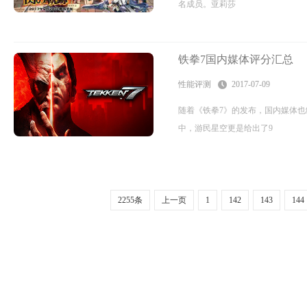
名成员。亚莉莎
铁拳7国内媒体评分汇总
性能评测
2017-07-09
随着《铁拳7》的发布，国内媒体
中，游民星空更是给出了9
2255条
上一页
1
142
143
144