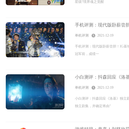
星级?境界魂之觉醒
手机评测：现代版卧薪尝胆
单机评测
2021-12-19
手机评测：现代版卧薪尝胆！IG基
冠军前，成绩一
小白测评：抖森回应《洛
单机评测
2021-12-19
小白测评：抖森回应《洛基》独立
独立剧集，并确定将由“