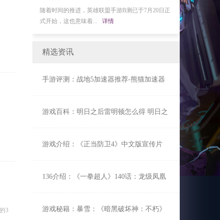
已于7月20日正
BANDAI NAMCO Entertainment近日公布预定今年
对游玩过《闪之
冬季发售的PlayStati...
详情
的“战术导力器（オー
，
精选资讯
手游评测：战地5加速器推荐-熊猫加速器
低Ping不掉线玩家首选
游戏百科：明日之后雷明顿怎么得 明日之
后雷明顿值得入手吗
游戏介绍：《正当防卫4》中文版宣传片
PS4黄金版特典情报公开
136介绍：《一拳超人》140话：龙级凤凰
男展实力 童帝大危机
游戏秘籍：暴雪：《暗黑破坏神：不朽》
的3