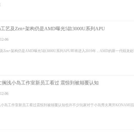
识
nm工艺及Zen+架构仍是AMD曝光5款3000U系列APU
12-06
艺及Zen+架构仍是AMD曝光5款3000U系列APU即将进入2019年，AMD的新一代锐龙
亡搁浅小岛工作室新员工看过 震惊到被颠覆认知
12-06
小岛工作室新员工看过震惊到被颠覆认知也许不少玩家对于小岛秀夫离开KONAMI