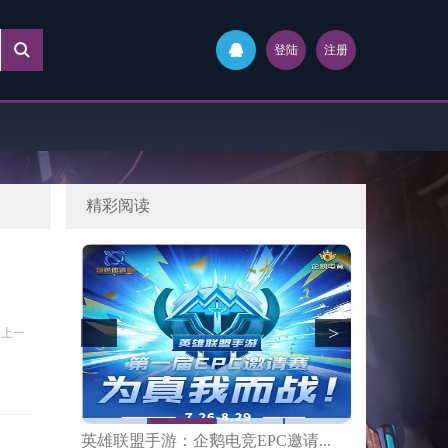
登陆
注册
精彩阅读
>
场上一
邀请...
《少女与战车 战车梦幻大会战》...
《闪之轨迹3