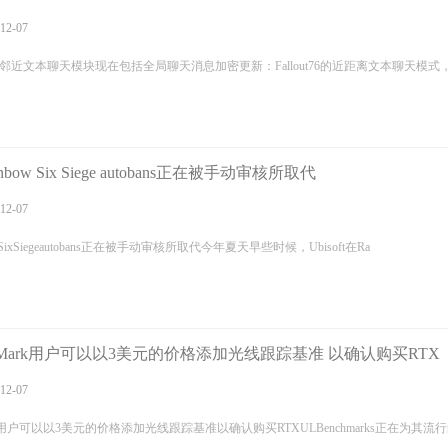
自去年十月英雄联盟手游在外服上线后，国内电竞
随着时间的推进，英雄联盟手游B测
12-07
圈诸多新老俱乐部纷...
详情
式开始，这也意味着...
详情
ut76邻近文本聊天模块现在包括全局聊天消息加密更新：Fallout76的近距离文本聊天模式
ow Six Siege autobans正在被手动审核所取代
12-07
SixSiegeautobans正在被手动审核所取代今年夏天早些时候，Ubisoft在Ra
Mark用户可以以3美元的价格添加光线跟踪基准 以确认购买RTX
12-07
k用户可以以3美元的价格添加光线跟踪基准以确认购买RTXULBenchmarks正在为其流行