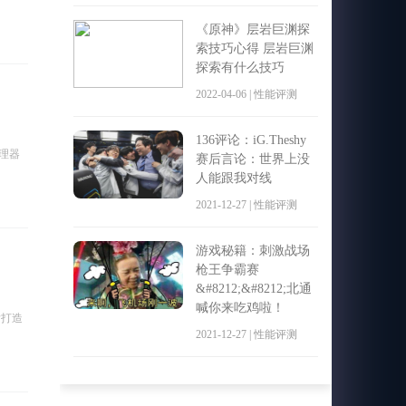
《原神》层岩巨渊探
索技巧心得 层岩巨渊
探索有什么技巧
2022-04-06 | 性能评测
136评论：iG.Theshy
处理器
赛后言论：世界上没
人能跟我对线
2021-12-27 | 性能评测
游戏秘籍：刺激战场
枪王争霸赛
&#8212;&#8212;北通
喊你来吃鸡啦！
后打造
2021-12-27 | 性能评测