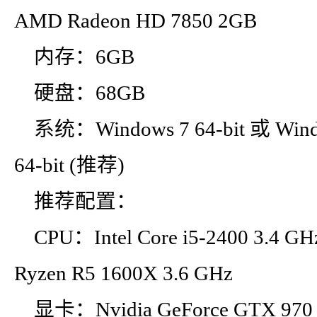
AMD Radeon HD 7850 2GB
内存：6GB
硬盘：68GB
系统：Windows 7 64-bit 或 Windo
64-bit (推荐)
推荐配置：
CPU：Intel Core i5-2400 3.4 G
Ryzen R5 1600X 3.6 GHz
显卡：Nvidia GeForce GTX 970